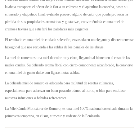
la abeja transporta el néctar de la flor a su colmena y el apicultor la cosecha, hasta su
envasado y etiquetado final, evitando proceso alguno de calor que pueda provocar la
pérdida de sus propiedades aromáticas y gustativas, convirtiéndola en una miel de
cremosa textura que satisfará los paladares más exigentes.
El resultado es una miel de cuidada selección, envasada en un elegante y discreto envase
hexagonal que nos recuerda a las celdas de los panales de las abejas.
La miel de romero es una miel de color muy claro, llegando al blanco en el caso de las
mieles crudas. Su delicado aroma floral con cierto componente alcanforado, la convierte
en una miel de gusto dulce con ligeras notas ácidas.
La delicada miel de romero es adecuada para multitud de recetas culinarias,
especialmente para aderezar un buen pescado blanco al horno, o bien para endulzar
nuestras infusiones o bebidas refrescantes.
La Miel Cruda Moncabrer de Romero, es una miel 100% nacional cosechada durante la
primavera temprana, en el sur, suroeste y sudeste de la Península.