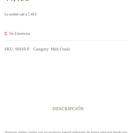
975
975
g.
g.
La unidad sale a 7,40 €
Caja
de 4
Sin Existencias
uds.
SKU:
00410-P
Category:
Miel Cruda
DESCRIPCIÓN
Nuestras mieles crudas son un producto natural elaborado de forma artesanal desde que