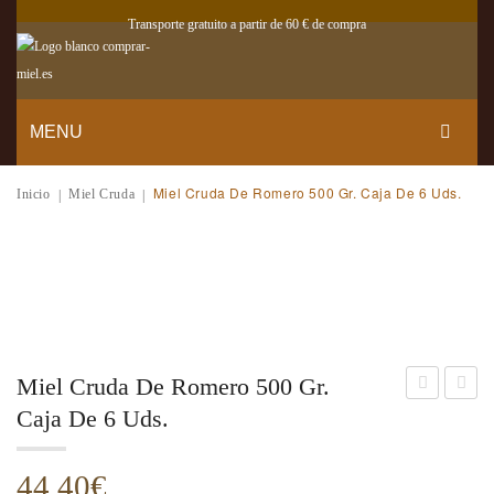
Transporte gratuito a partir de 60 € de compra
MENU
TIENDA
Miel Cruda De Romero 500 Gr. Caja De 6 Uds.
Inicio
Miel Cruda
|
|
QUIÉNES SOMOS
MI CUENTA
CONTACTO
BLOG
Miel Cruda De Romero 500 Gr.
Cruda
Cruda
Caja De 6 Uds.
de
de
Romero
Romer
44,40
€