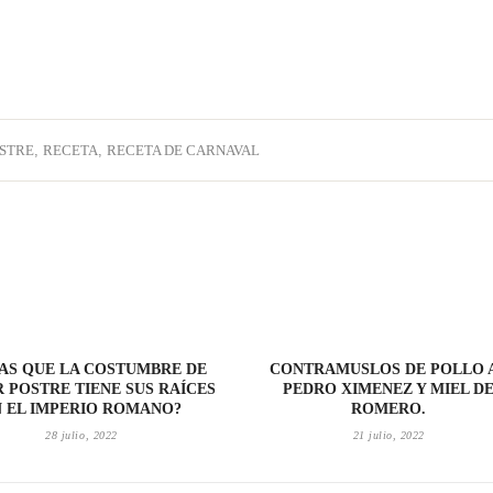
STRE
,
RECETA
,
RECETA DE CARNAVAL
ÍAS QUE LA COSTUMBRE DE
CONTRAMUSLOS DE POLLO 
 POSTRE TIENE SUS RAÍCES
PEDRO XIMENEZ Y MIEL D
N EL IMPERIO ROMANO?
ROMERO.
28 julio, 2022
21 julio, 2022