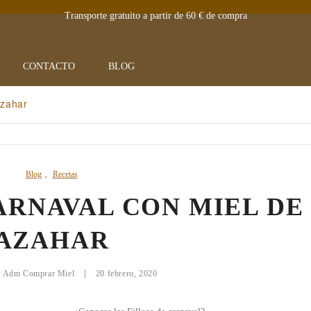
Transporte gratuito a partir de 60 € de compra
CONTACTO
BLOG
Azahar
Blog
,
Recetas
ARNAVAL CON MIEL DE
AZAHAR
|
 Adm Comprar Miel
20 febrero, 2020