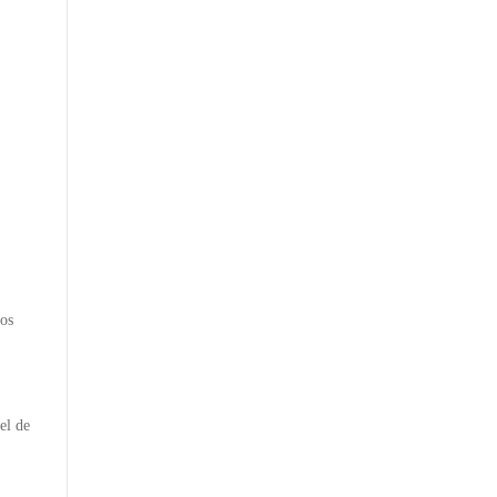
mos
el de