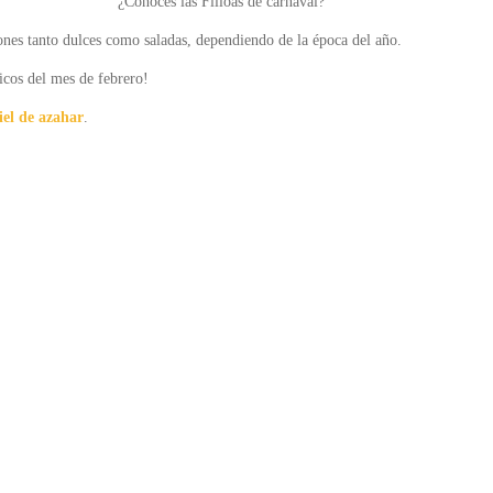
¿Conoces las Filloas de carnaval?
ones tanto dulces como saladas, dependiendo de la época del año.
picos del mes de febrero!
el de azahar
.