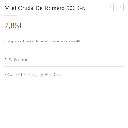
Miel Cruda De Romero 500 Gr.
Cruda
Cruda
de
de
7,85
€
Azahar
Lavan
500
500
Si adquieres el
pack
de 6 unidades, la unidad sale a 7,40 €
gr.
gr.
Sin Existencias
SKU:
00410
Category:
Miel Cruda