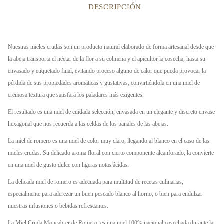
DESCRIPCIÓN
Nuestras mieles crudas son un producto natural elaborado de forma artesanal desde que
la abeja transporta el néctar de la flor a su colmena y el apicultor la cosecha, hasta su
envasado y etiquetado final, evitando proceso alguno de calor que pueda provocar la
pérdida de sus propiedades aromáticas y gustativas, convirtiéndola en una miel de
cremosa textura que satisfará los paladares más exigentes.
El resultado es una miel de cuidada selección, envasada en un elegante y discreto envase
hexagonal que nos recuerda a las celdas de los panales de las abejas.
La miel de romero es una miel de color muy claro, llegando al blanco en el caso de las
mieles crudas. Su delicado aroma floral con cierto componente alcanforado, la convierte
en una miel de gusto dulce con ligeras notas ácidas.
La delicada miel de romero es adecuada para multitud de recetas culinarias,
especialmente para aderezar un buen pescado blanco al horno, o bien para endulzar
nuestras infusiones o bebidas refrescantes.
La Miel Cruda Moncabrer de Romero, es una miel 100% nacional cosechada durante la