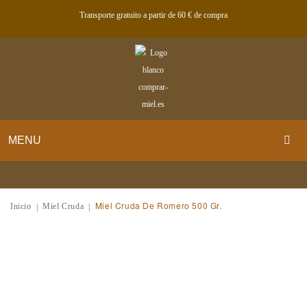
Transporte gratuito a partir de 60 € de compra
MENU
TIENDA
Miel Cruda De Romero 500 Gr.
QUIÉNES SOMOS
Inicio
Miel Cruda
|
|
MI CUENTA
CONTACTO
BLOG