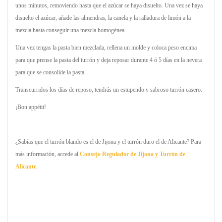
unos minutos, removiendo hasta que el azúcar se haya disuelto. Una vez se haya
disuelto el azúcar, añade las almendras, la canela y la ralladura de limón a la
mezcla hasta conseguir una mezcla homogénea.
Una vez tengas la pasta bien mezclada, rellena un molde y coloca peso encima
para que prense la pasta del turrón y deja reposar durante 4 ó 5 días en la nevera
para que se consolide la pasta.
Transcurridos los días de reposo, tendrás un estupendo y sabroso turrón casero.
¡Bon appétit!
¿Sabías que el turrón blando es el de Jijona y el turrón duro el de Alicante? Para
más información, accede al
Consejo Regulador de Jijona y Turrón de
Alicante
.