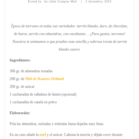
|
Posted by
Acc Adm Comprar Miel
5 diciembre, 2019
Época de turrones en todas sus variedades: turrón blando, duro, de chocolate,
de huevo, turrón con almendras, con cacahuetes… ¡Para gustos, turrones!
Nosotros te animamos a que pruebes esta sencilla y sabrosa receta de turrón
blando casero.
Ingredientes:
300 gr. de almendras tostadas
200 gr. de
Miel de Romero Delimiel
200 gr. de azúcar
1 cucharadita de ralladura de limón (opcional)
1 cucharadita de canela en polvo
Elaboración:
Pela las almendras, tuéstalas y tritúralas hasta dejarlas muy finas.
En un cazo añade la
miel
y el azúcar. Calienta la mezcla y déjala cocer durante