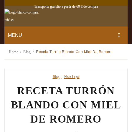
Transporte gratuito a partir de 60 € de compra
MENU
TIENDA
Receta Turrón Blando Con Miel De Romero
Home
Blog
/
/
QUIÉNES SOMOS
MI CUENTA
Blog
,
Nota Legal
CONTACTO
RECETA TURRÓN
BLOG
BLANDO CON MIEL
DE ROMERO